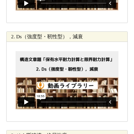
2. Ds（強度型・靭性型），減衰