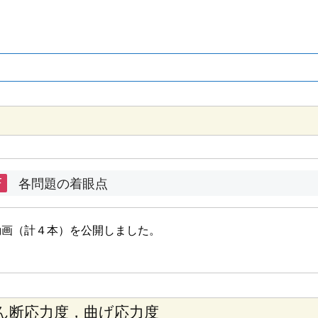
F
各問題の着眼点
動画（計４本）を公開しました。
ん断応力度，曲げ応力度