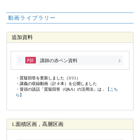
動画ライブラリー
追加資料
PDF
講師の赤ペン資料
・質疑回答を更新しました（3/11）
・講義の収録動画（計４本）を公開しました
・冒頭の談話「質疑回答（Q&A）の活用法」は，
【こち
ら】
1.面積区画，高層区画