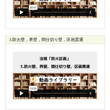
3.防火壁，界壁，間仕切り壁，区画貫通