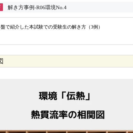
F
解き方事例-R06環境No.4
終盤で紹介した本試験での受験生の解き方（3例）
図