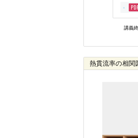
PD
講義
熱貫流率の相関