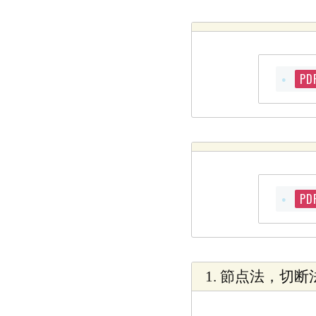
PD
PD
1. 節点法，切