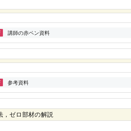
F
講師の赤ペン資料
F
参考資料
断法，ゼロ部材の解説