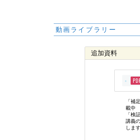
動画ライブラリー
追加資料
PD
「補
載中
「検
講義
しま