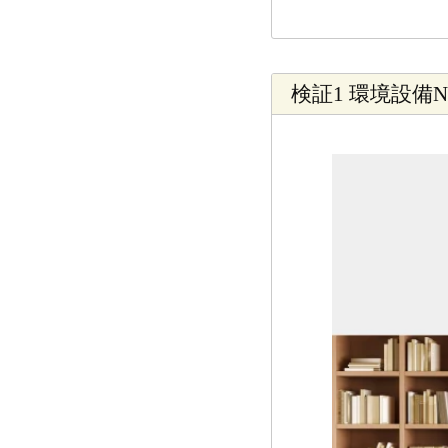
検証1 環境設備No