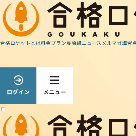
ホーム
»
最前線ニュース
»
事務連絡
»
一級建築士試験 受
合格ロケットとは
料金プラン
最前線ニュース
メルマガ
講習
2022.04.01
事務連絡
一級建築士試験 受験申込（4/
一級建築士試験 受験申込は、
4/14(木) 午後4時 まで
で
原則として「
インターネットによる受付
」
のみ
となりま
詳細は、JAEICのホームページで。
【こちら】
【主なスケジュール】
インターネットによる受付：
令和4年4月1日(金曜)