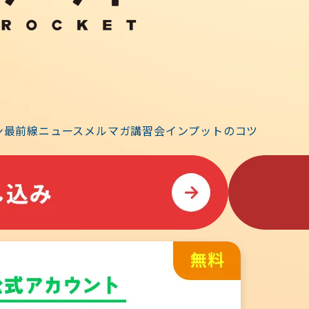
行する）７月８日（金）頃からマイページにおいてダ
ン
最前線ニュース
メルマガ
講習会
インプットのコツ
予定）