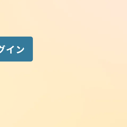
Search
最前線ニュース検索
検
索:
New Posts
最新ニュース
2026.08.08
new
勉強法・活用法
ユーザーアンケートで頂いた声_そ
の８