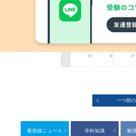
一つ前
最前線ニュース
学科知識
勉