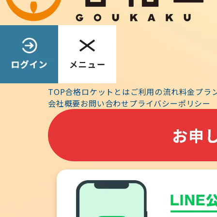
受験票の発行（受験資格がある方に対し受験票を発
ウンロードが可能
「
学科の試験
」実施
7月24日（日）
TOP
合格ロケットとは
ご利用の流れ
料金プラ
「学科の試験」の合格者の発表 9月6日（火）（
会社概要
お問い合わせ
プライバシーポリシー
「設計製図の試験」実施 10月9日（日）
合格者の発表 12月26日（月）（予定）