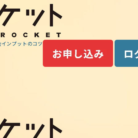
最前線ニュース
験申込（4/14まで）
会
インプットのコツ
14まで）
す。
す。
午前10時～4月14日(木曜)午後4時