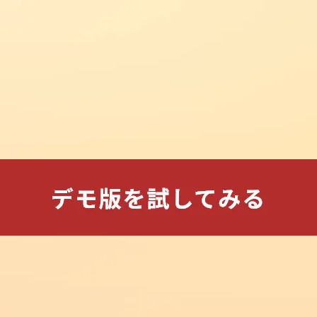
2026.08.07
new
勉強法・活用法
ユーザーアンケートで頂いた声_そ
の７
2026.08.07
new
事務連絡
今後の学習方針が定まる検証講習
会（全４回）
2026.08.06
new
事務連絡
合否を大きく左右する「とりこぼ
し」とは？
2026.08.06
new
事務連絡
過半の受験生が解ける問題さえ得
点できれば合格
2026.08.06
new
勉強法・活用法
ユーザーアンケートで頂いた声_そ
の６
2026.08.05
new
勉強法・活用法