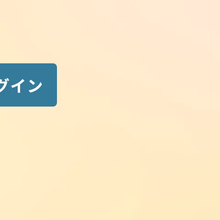
Search
最前線ニュース検索
検
索:
New Posts
最新ニュース
2026.08.07
new
勉強法・活用法
ユーザーアンケートで頂いた声_そ
の７
2026.08.07
new
事務連絡