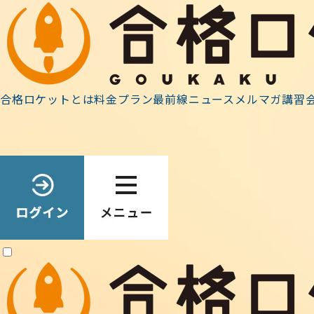
ホーム
»
2021年
»
11月
合格ロケットとは
料金プラン
最前線ニュース
メルマガ
講習
Archive
2021.11.30
11月イベン
11月28日（日）に
義は、日曜朝や平日
10:00～14:0
を公開しております