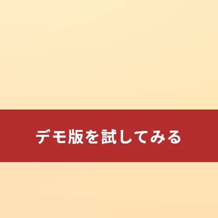
今後の学習方針が定まる検証講習
会（全４回）
2026.08.06
new
事務連絡
合否を大きく左右する「とりこぼ
し」とは？
2026.08.06
new
事務連絡
過半の受験生が解ける問題さえ得
点できれば合格
2026.08.06
new
勉強法・活用法
ユーザーアンケートで頂いた声_そ
の６
2026.08.05
new
勉強法・活用法
ユーザーアンケートで頂いた声_そ
の５
2026.08.05
new
事務連絡
紹介割引キャンペーンについて