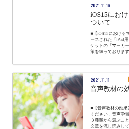
2021.11.16
iOS15に
ついて
■【iOS15におけ
ースされた「iPad用新
ケットの「マーカ
策を練っております
2021.11.11
音声教材の
■【音声教材の効果
ください．音声学習の
３種類から選ぶこと
文章を流し読みしてみ