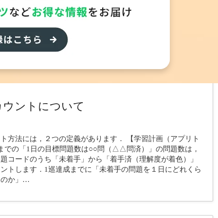
何をイメージしたか」「どう絞り込んだか」と言った「思考の
集に記録しながら解いてみてください． 「問題文を読んだ時
判断したのか」という情報は，その後の復習の際にとても重宝
問題の解説を読み，調べて知識を補充・修正する，ということ
ローチの仕…
カウントについて
ト方法には，２つの定義があります． 【学習計画（アプリト
までの「1日の目標問題数は○○問（△△問済）」の問題数は，
問題コードのうち「未着手」から「着手済（理解度が着色）」
ントします．1巡達成までに「未着手の問題を１日にどれくら
るのか」…