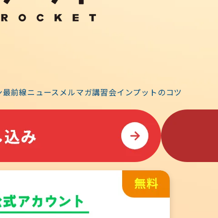
事務連絡
)イベントのお知らせ
、月に１回を目安にオンラインの「イベント」を開催します。
ン
最前線ニュース
メルマガ
講習会
インプットのコツ
談会の構成で、通常のLIVE講義はユーザー限定ですが、イベ
どなたでも参加可能です。 座談会では、毎回、ゲストをお招
に受験に纏わるお話をお伺いします。11月は、令和3年度学科
方にお…
「解き方」について