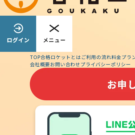
2021.11.20
11/28(日
合格ロケットでは
TOP
合格ロケットとは
ご利用の流れ
料金プラ
オンライン講義＋座
会社概要
お問い合わせ
プライバシーポリシー
ントは受験生なら、
きし、ざっくばらん
試験に合格された
2021.11.19
演習問題の