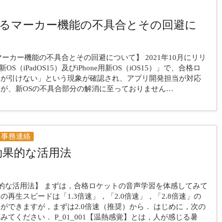
おけるマーカー機能の不具合とその回避に
るマーカー機能の不具合とその回避について】 2021年10月にリリ
OS（iPadOS15）及びiPhone用新OS（iOS15）」で、合格ロ
ーが引けない」という現象が確認され、アプリ開発担当が対応
が、新OSの不具合部分の解消に至っておりません…
事務連絡
効果的な活用法
的な活用法】 まずは，合格ロケットの音声学習を体感してみて
再生スピードは「1.3倍速」，「2.0倍速」，「2.8倍速」の
ができますが，まずは2.0倍速（推奨）から． はじめに，次の
てください． P_01_001【温熱感覚】とは，人が感じる暑