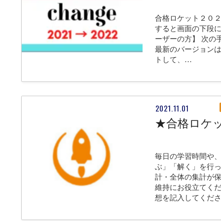
合格ロケット２０２
すると画面の下段に
ーザーの方】 次の
最新のバージョンはア
トして、…
2021.11.01
★合格ロケ
毎日の学習時間や
ぶ」「解く」を行
計・全体の集計が
維持にお役立てくだ
想を記入してくだ