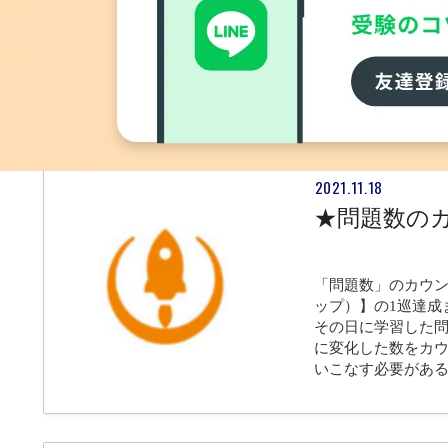
問題を解く時に「
プロセス」を問題
に何を考え，どう
します．間違えた
に留まらず，アプ
2021.11.18
★問題数の
「問題数」のカウン
ップ）】の1巡達成
その日に学習した
に変化した数をカウ
いこなす必要があ