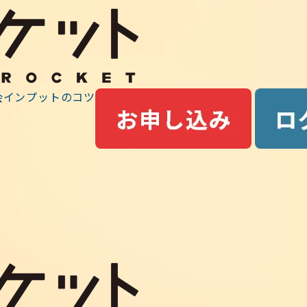
最前線ニュース
会
インプットのコツ
勉強法・活用法
トの報告
、LIVE講義「環境3＋座談会」を開催しました。 通常のLIVE講
夜に、90分～120分を１コマで開催しますが、イベントは
0に「1コマ＋α」の開催となります（参加者専用ページに収録した動画
）。次回のイベントは、12/19開催です。 座談会では、…