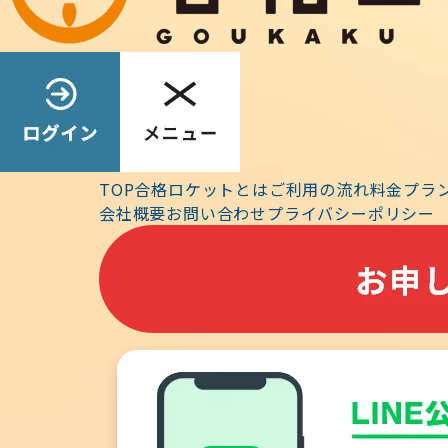
2021.10.28
「構造力学-
TOP
合格ロケットとは
ご利用の流れ
料金プラ
動画ライブラリー
会社概要
お問い合わせ
プライバシーポリシー
ツを配信します。
は、無料でご視聴頂
す。その前に基礎的
の他」－「オンラ
2021.10.25
合格ロケット