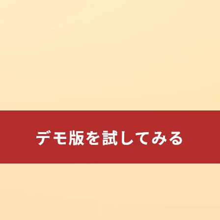
今後の学習方針が定まる検証講習
会（全４回）
2026.08.06
new
事務連絡
合否を大きく左右する「とりこぼ
し」とは？
2026.08.06
new
事務連絡
過半の受験生が解ける問題さえ得
点できれば合格
2026.08.06
new
勉強法・活用法
ユーザーアンケートで頂いた声_そ
の６
2026.08.05
new
勉強法・活用法
ユーザーアンケートで頂いた声_そ
の５
2026.08.05
new
事務連絡
紹介割引キャンペーンについて