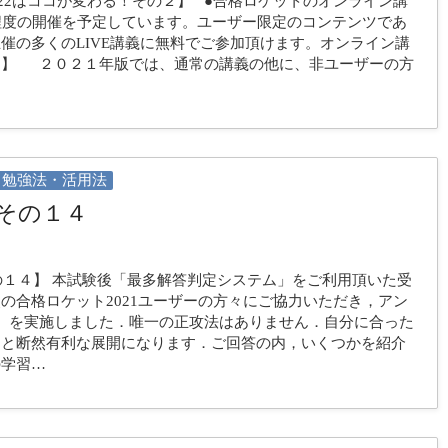
022はココが変わる！その２】 ●合格ロケットのオンライン講
程度の開催を予定しています。ユーザー限定のコンテンツであ
催の多くのLIVE講義に無料でご参加頂けます。オンライン講
ら】 ２０２１年版では、通常の講義の他に、非ユーザーの方
勉強法・活用法
その１４
の１４】 本試験後「最多解答判定システム」をご利用頂いた受
の合格ロケット2021ユーザーの方々にご協力いただき，アン
）を実施しました．唯一の正攻法はありません．自分に合った
ると断然有利な展開になります．ご回答の内，いくつかを紹介
の学習…