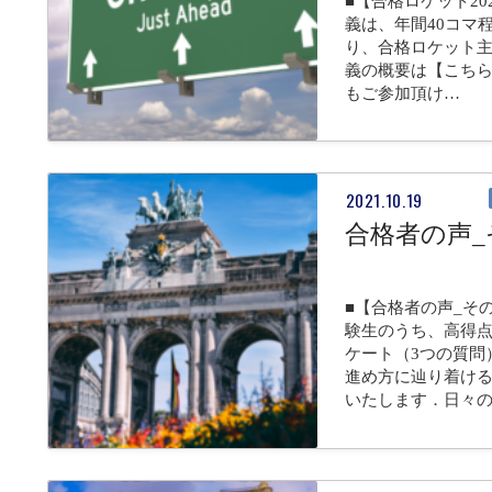
■【合格ロケット2
義は、年間40コマ
り、合格ロケット主
義の概要は【こち
もご参加頂け…
2021.10.19
合格者の声_
■【合格者の声_そ
験生のうち、高得点
ケート（3つの質問
進め方に辿り着け
いたします．日々