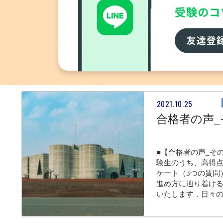
■【合格ロケット2
を追加します。 
ージや体系的な理
た。苦手意識の克
・１２項目・
2021.10.25
合格者の声_
■【合格者の声_そ
験生のうち、高得点
ケート（3つの質問
進め方に辿り着け
いたします．日々