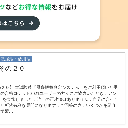
022はココが変わる！その４】 ●「構造文章題」に「解説集」
難易度の高い科目のため、一問一答＋αとして、具体的なイメ
解を補うように、図解を多く用いて分かりやすく解説しまし
服に、初受験の方にも、取り組みやすい構成になっています。
…
勉強法・活用法
その２０
の２０】 本試験後「最多解答判定システム」をご利用頂いた受
の合格ロケット2021ユーザーの方々にご協力いただき，アン
）を実施しました．唯一の正攻法はありません．自分に合った
ると断然有利な展開になります．ご回答の内，いくつかを紹介
の学習…