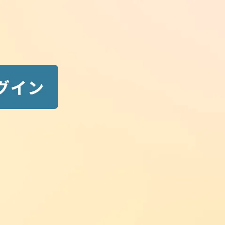
Search
最前線ニュース検索
検
索:
New Posts
最新ニュース
2026.08.07
new
勉強法・活用法
ユーザーアンケートで頂いた声_そ
の７
2026.08.07
new
事務連絡