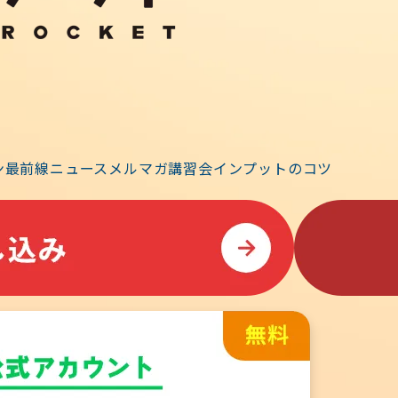
事務連絡
入門」動画を公開
ン
最前線ニュース
メルマガ
講習会
インプットのコツ
では、オンライン講義の収録動画の他に、様々な動画コンテン
 今回の「構造力学-入門」については、ユーザーの皆様
けます。 11月より、オンライン講義「力学」がスタートしま
な理解を固めておきましょう。 アプリのメインメニュー「そ
イ…
事務連絡
2022はココが変わる！その４