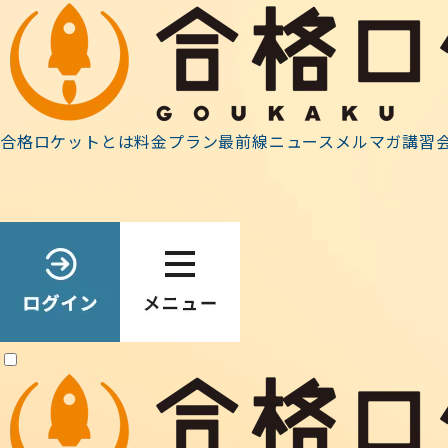
ホーム
»
2021年
»
10月
合格ロケットとは
料金プラン
最前線ニュース
メルマガ
講習
Archive
2021.10.29
合格ロケット
■【合格ロケット2
（カレンダー）」
レンダーに入力し
れます）。学習の
ジュール管理や、