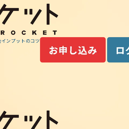
最前線ニュース
会
インプットのコツ
事務連絡
2022はココが変わる！その５
022はココが変わる！その５】 ● アプリの進捗に「学習履歴
を追加します。 毎日の学習時間や、勉強内容・目標等をカ
ます（アプリの「学ぶ」「解く」を行った問題数は自動計算さ
記録として週の集計・全体の集計が保存されていきます。スケ
…