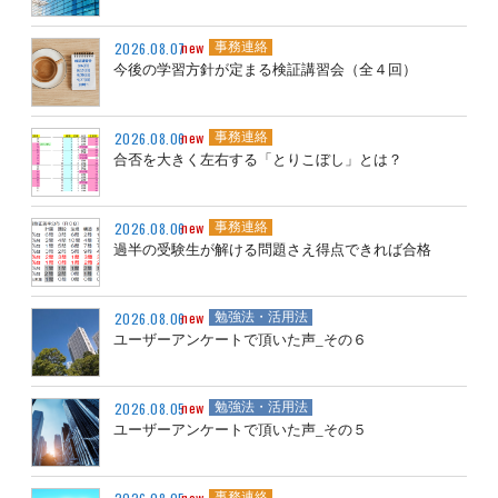
new
2026.08.07
事務連絡
今後の学習方針が定まる検証講習会（全４回）
new
2026.08.06
事務連絡
合否を大きく左右する「とりこぼし」とは？
new
2026.08.06
事務連絡
過半の受験生が解ける問題さえ得点できれば合格
new
2026.08.06
勉強法・活用法
ユーザーアンケートで頂いた声_その６
new
2026.08.05
勉強法・活用法
ユーザーアンケートで頂いた声_その５
new
事務連絡