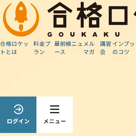
最前線ニュース
合格ロケッ
料金プ
最前線ニュ
メル
講習
インプッ
ホーム
»
最前線ニュース
»
事務連絡
»
アプリ機能「フォントサイズ」の変更
トとは
ラン
ース
マガ
会
のコツ
Search
最前線ニュース検索
検
索:
2022.11.14
事務連絡
アプリ機能「フォントサイズ」の変更
アプリの「設定」から
アプリ内のフォントサイズの変更
が可能です。
一般に、ブラウザの設定で拡大する事も可能ですが、アプリ以外のサ