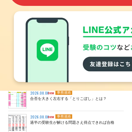
ユーザーアンケートで頂いた声_その９
new
2026.08.08
勉強法・活用法
ユーザーアンケートで頂いた声_その８
new
2026.08.07
勉強法・活用法
ユーザーアンケートで頂いた声_その７
new
2026.08.07
事務連絡
今後の学習方針が定まる検証講習会（全４回）
new
2026.08.06
事務連絡
合否を大きく左右する「とりこぼし」とは？
new
2026.08.06
事務連絡
過半の受験生が解ける問題さえ得点できれば合格