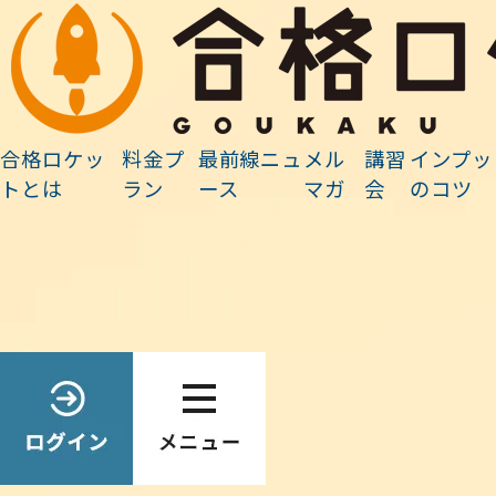
最前線ニュース
合格ロケッ
料金プ
最前線ニュ
メル
講習
インプッ
ホーム
»
未分類
»
3月イベント参加者専用ページ
トとは
ラン
ース
マガ
会
のコツ
Search
最前線ニュース検索
検
索:
2026.02.28
3月イベント参加者専用ページ
このコンテンツはパスワードで保護されています。閲覧するには以下
にパスワードを入力してください。