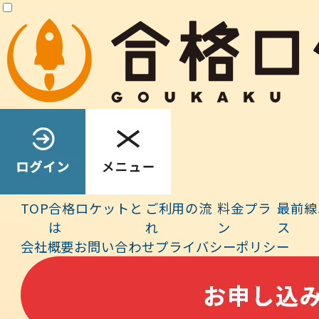
パスワード:
一つ前のページへ戻る
最前線ニュース
学科知識
勉強法・活用法
事務連絡
TOP
合格ロケットと
ご利用の流
料金プラ
最前線
は
れ
ン
ス
その他
会社概要
お問い合わせ
プライバシーポリシー
New Posts
最新ニュース
new
2026.08.09
勉強法・活用法