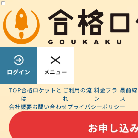
アンケートを実施いたしました．ご回答のうち，主に
学科受験
時の資料
を添えて頂いたもの等について紹介いたします．学科
試験に向けた
日々の学習のヒント
として頂ければ幸いです．
■【合格者の声・その7】
質問１．令和6年度 学科受験対策を本格スタートしたのは何月
頃でしたか？
令和5年12月
質問２．「合格ロケットが役立った点」
「ご自身の学習で心掛
TOP
合格ロケットと
ご利用の流
料金プラ
最前線
けていた点」
を教えてください．
は
れ
ン
ス
■「合格ロケットが役立った点」
会社概要
お問い合わせ
プライバシーポリシー
・スマホ、タブレットで
どこでもいつでも学習できたので、昼
休み、仕事の合間にも隙間時間の活用
ができた点
・［
学習履歴
］で週の学習時間の管理、解いた問題数の把握
ができた点
・ 理解進捗度で項目や単元ごとの理解度(赤,黄,緑)の可視化、