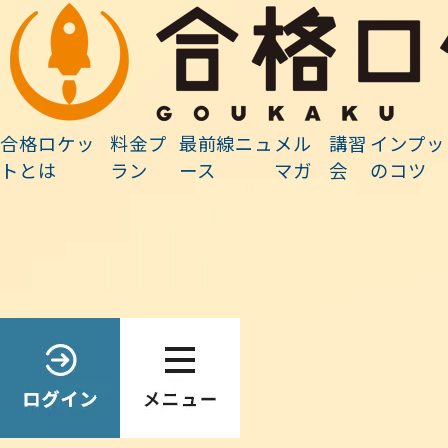
最前線ニュース
合格ロケッ
料金プ
最前線ニュ
メル
講習
インプッ
ホーム
»
最前線ニュース
»
勉強法・活用法
»
合格者の声・その７
トとは
ラン
ース
マガ
会
のコツ
Search
最前線ニュース検索
検
索:
2025.01.21
勉強法・活用法
合格者の声・その７
［
最多解答判定システム
］をご利用頂いた受験生のうち，合格
ロケットで合格された方々に，より具体的な学習方法について