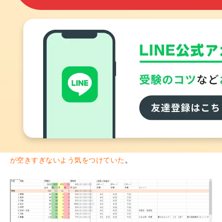
他の受験生との進捗度の比較ができた点
・［
モード切替
］によりある程度の年度ごとのボリュームに
分けられた点。
・［
×問検索
］を活用し、
どこが仕掛けどころかを集中して
学べた点(特に法規)
。
■「ご自身の学習で心掛けていた点」
・２週目以降は過去の合格者の方を参考にしてスプレッドシー
トで進捗管理し、学科本試験までに
過去問20年分の理解度を
80％にすることを目標に
して取り組んでいた。
・６月以降は理解しているもの(緑)はほぼやらず、学習時間の
ほとんどを苦手な部分(黄赤)の底上げに費やしていた。
・モード切替(A,B,C)を使って、
各教科の問題に取り組む間隔
が空きすぎないよう気をつけていた
。