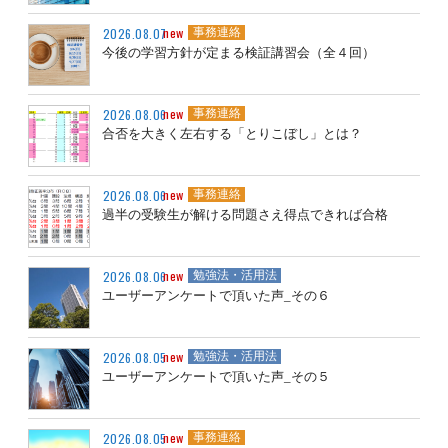
new
2026.08.07
事務連絡
今後の学習方針が定まる検証講習会（全４回）
new
2026.08.06
事務連絡
合否を大きく左右する「とりこぼし」とは？
new
2026.08.06
事務連絡
過半の受験生が解ける問題さえ得点できれば合格
new
2026.08.06
勉強法・活用法
ユーザーアンケートで頂いた声_その６
new
2026.08.05
勉強法・活用法
ユーザーアンケートで頂いた声_その５
new
2026.08.05
事務連絡