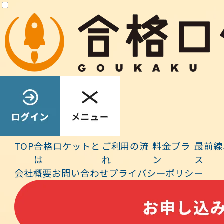
ち早く講義を視聴して勉強したい
」というロケットユーザー
（特に初受験）の方に向けて、
「環境」「力学計算」の2科目
について一部の収録動画を順次「一般公開」
いたします（計30
本程度）。期間限定で「一般公開」に設定している動画は、ユ
ーザーの皆様はご視聴頂けますので、是非、この期間にご視聴
ください。
アプリ・トップ画面の「
オンライン講義
」より、
①
科目の告知
ページ
と、
②
動画ライブラリーページ
にアクセスして、配布資
料と動画（１コマ3～4本）をご覧ください。
TOP
合格ロケットと
ご利用の流
料金プラ
最前線
は
れ
ン
ス
会社概要
お問い合わせ
プライバシーポリシー