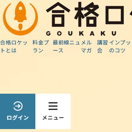
最前線ニュース
合格ロケッ
料金プ
最前線ニュ
メル
講習
インプッ
ホーム
»
最前線ニュース
»
事務連絡
»
動画ライブラリーをご利用ください
トとは
ラン
ース
マガ
会
のコツ
Search
最前線ニュース検索
検
索:
2025.07.30
事務連絡
動画ライブラリーをご利用ください
オンライン講義の収録動画（計200本以上）を視聴できる
動画
ライブラリー会員
の募集は、9月上旬から受け付けます。「
い