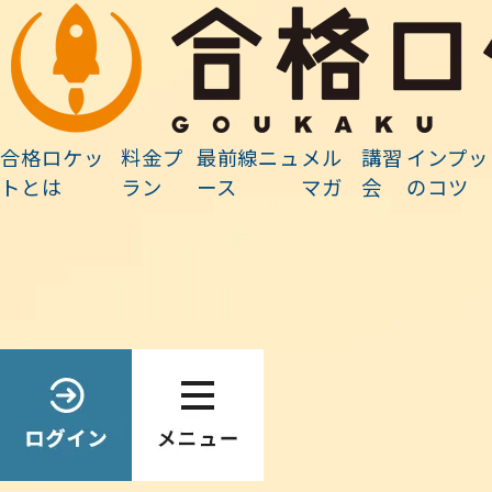
最前線ニュース
合格ロケッ
料金プ
最前線ニュ
メル
講習
インプッ
ホーム
»
最前線ニュース
»
勉強法・活用法
»
学科試験で１点ゲット！その３
トとは
ラン
ース
マガ
会
のコツ
Search
最前線ニュース検索
検
索:
2025.08.20
勉強法・活用法
学科試験で１点ゲット！その３
■【学科試験で１点ゲット！その３】
令和7年度学科試験において、事前の講義により得点に繋がった事例
を紹介します。