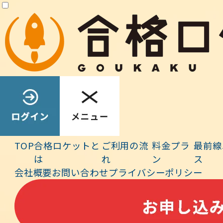
【令和7年本試験・法規No.30-1】
「宅地造成及び特定盛土等規制法」に基づき，宅地造成等工事規制区
域内において行われる切土であって，当該切土をした土地の部分に高
さが3mの崖を生ずることとなる工事の許可を受けた工事について，特
定工程に係る工事を終えたときは，都道府県知事の中間検査を申請し
なければならない．
【解答】×
（令和7年 合格ロケット直前講義より）
TOP
合格ロケットと
ご利用の流
料金プラ
最前線
は
れ
ン
ス
会社概要
お問い合わせ
プライバシーポリシー