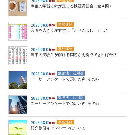
new
2026.08.07
事務連絡
今後の学習方針が定まる検証講習会（全４回）
new
2026.08.06
事務連絡
合否を大きく左右する「とりこぼし」とは？
new
2026.08.06
事務連絡
過半の受験生が解ける問題さえ得点できれば合格
new
2026.08.06
勉強法・活用法
ユーザーアンケートで頂いた声_その６
new
2026.08.05
勉強法・活用法
ユーザーアンケートで頂いた声_その５
new
2026.08.05
事務連絡
紹介割引キャンペーンについて