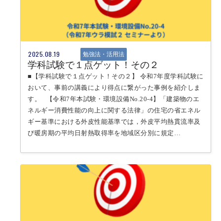
2025.08.19
勉強法・活用法
学科試験で１点ゲット！その２
■【学科試験で１点ゲット！その２】 令和7年度学科試験に
おいて、事前の講義により得点に繋がった事例を紹介しま
す。 【令和7年本試験・環境設備No.20-4】「建築物のエ
ネルギー消費性能の向上に関する法律」の住宅の省エネル
ギー基準における外皮性能基準では，外皮平均熱貫流率及
び暖房期の平均日射熱取得率を地域区分別に規定…