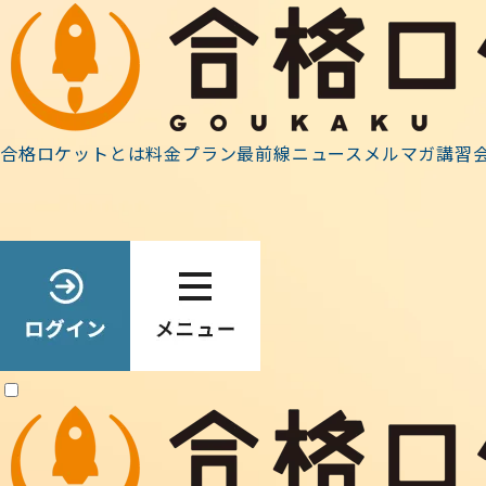
ホーム
»
最前線ニュース
»
事務連絡
»
進化する合格ロケ
合格ロケットとは
料金プラン
最前線ニュース
メルマガ
講習
2022.11.01
事務連絡
進化する合格ロケット
合格ロケット２０２３をリリースしました