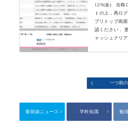
12/9(金) 
トの上，再ログ
プリトップ画面
認ください． 
ャッシュクリア
一つ前
最前線ニュース
学科知識
勉