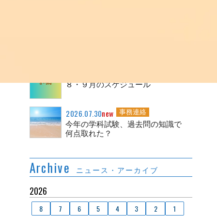
ユーザーアンケートで頂いた声_そ
の２
2026.08.01
new
勉強法・活用法
ユーザーアンケートで頂いた声_そ
の１
2026.07.31
new
事務連絡
８・９月のスケジュール
2026.07.30
new
事務連絡
今年の学科試験、過去問の知識で
何点取れた？
Archive
ニュース・アーカイブ
2026
8
7
6
5
4
3
2
1