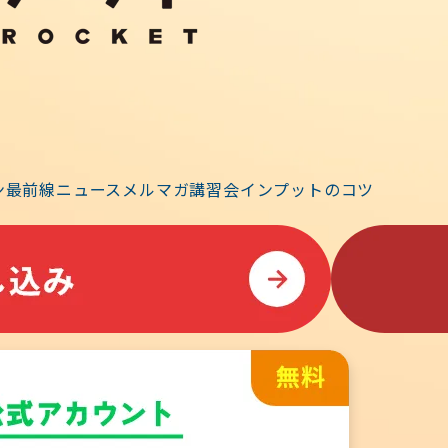
ン
最前線ニュース
メルマガ
講習会
インプットのコツ
が表示されます。手続きの手順は
【こちら】
4.3 以上）
してください。
ログアウトの後、
ブラウザのキャッシュクリア
を行い、再ロ
す。学習効率を高めるため、ほぼ同じ内容・問われ方のコード
ています。