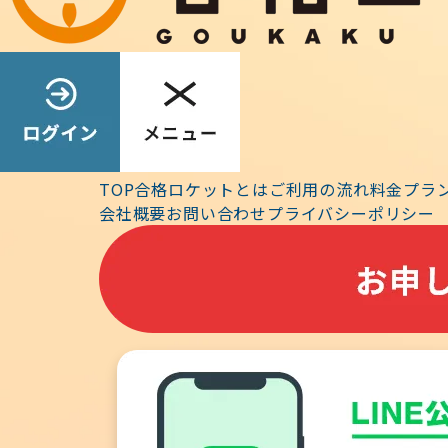
TOP
合格ロケットとは
ご利用の流れ
料金プラ
【申込受付】
会社概要
お問い合わせ
プライバシーポリシー
「ログイン」をクリックすると画面の下段に購入ボタン
【ユーザーの方】
最新のバージョンはアプリ画面の下段に表示されます（v1.
・ログアウトして、再ログインしてください。
・ブラウザのリロードボタン（再読み込み）をクリック
※２０２３年版がうまく更新されない、という場合は、
グインしてお試しください。FAQは
【こちら】
・直近20年分（H15～R04）の過去問の知識を扱いま
（重複）は省略し、解説の最後に「類似問題」と記載し