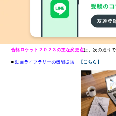
・年度の切替により「理解度」「学習進捗」「マーカー
ンダー）」は継承）
・「法規科目のリリース」「印刷物教材販売」は、12月
年度のデータ更新（直近の過去問20年分の知識）
す。
合格ロケット２０２３の主な変更点
は、次の通りで
■
動画ライブラリーの機能拡張
【こちら】